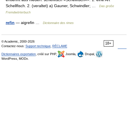
Schellfisch. 2. (veraltet) a) Gauner, Schwindler; …
Das große
Fremdwörterbuch
refin
— aigrefin …
Dictionnaire des rimes
© Academic, 2000-2026
18+
Contactez-nous:
Support technique
,
RÉCLAME
Dictionnaires exportation
, créé sur PHP,
Joomla,
Drupal,
WordPress, MODx.