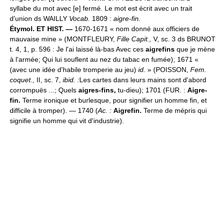
syllabe du mot avec [e] fermé. Le mot est écrit avec un trait
d'union ds WAILLY
Vocab.
1809 :
aigre-fin.
Étymol. ET HIST. —
1670-1671 « nom donné aux officiers de
mauvaise mine » (MONTFLEURY,
Fille Capit.,
V, sc. 3 ds BRUNOT
t. 4, 1, p. 596 : Je l'ai laissé là-bas Avec ces
aigrefins
que je mène
à l'armée; Qui lui souflent au nez du tabac en fumée); 1671 «
(avec une idée d'habile tromperie au jeu)
id.
» (POISSON,
Fem.
coquet.,
II, sc. 7,
ibid. :
Les cartes dans leurs mains sont d'abord
corrompuës ...; Quels
aigres-fins,
tu-dieu); 1701 (FUR. :
Aigre-
fin.
Terme ironique et burlesque, pour signifier un homme fin, et
difficile à tromper). — 1740 (
Ac. :
Aigrefin.
Terme de mépris qui
signifie un homme qui vit d'industrie).