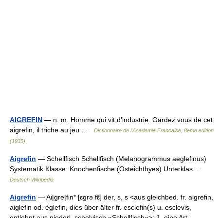
AIGREFIN
— n. m. Homme qui vit d’industrie. Gardez vous de cet
aigrefin, il triche au jeu …
Dictionnaire de l'Academie Francaise, 8eme edition
(1935)
Aigrefin
— Schellfisch Schellfisch (Melanogrammus aeglefinus)
Systematik Klasse: Knochenfische (Osteichthyes) Unterklas …
Deutsch Wikipedia
Aigrefin
— Ai|gre|fin* [ɛgrə fɛ̃] der, s, s <aus gleichbed. fr. aigrefin,
aiglefin od. églefin, dies über älter fr. esclefin(s) u. esclevis,
entlehnt aus niederl. schelvisch »Schellfisch«>: 1. eine Art