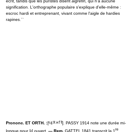
écrit, tandis que les puristes disent
aigrefin,
qui n'a aucune
signification. L'orthographe populaire s'explique d'elle-même :
escroc hardi et entreprenant, vivant comme l'aigle de hardies
rapines.``
Prononc. ET ORTH. :
[
]. PASSY 1914 note une durée mi-
re
longue pour [
] ouvert.
— Rem.
GATTEL 1841 transcrit la 1