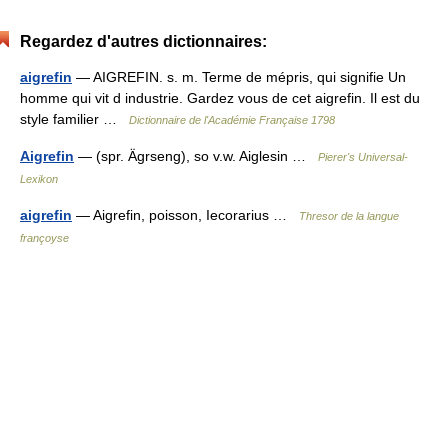
Regardez d'autres dictionnaires:
aigrefin
— AIGREFIN. s. m. Terme de mépris, qui signifie Un
homme qui vit d industrie. Gardez vous de cet aigrefin. Il est du
style familier …
Dictionnaire de l'Académie Française 1798
Aigrefin
— (spr. Ägrseng), so v.w. Aiglesin …
Pierer's Universal-
Lexikon
aigrefin
— Aigrefin, poisson, Iecorarius …
Thresor de la langue
françoyse