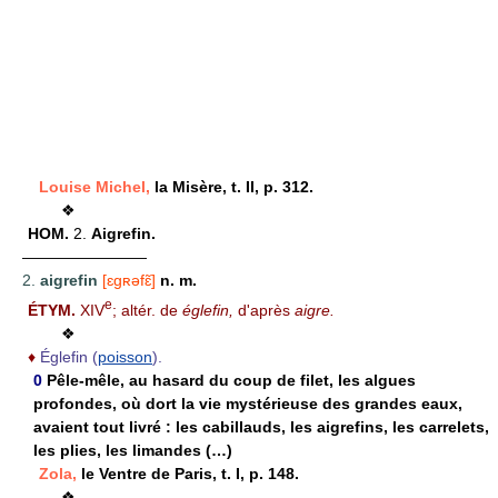
Louise Michel,
la Misère, t. II, p. 312.
❖
HOM.
2.
Aigrefin.
————————
2.
aigrefin
[ɛgʀəfɛ̃]
n. m.
e
ÉTYM.
XIV
; altér. de
églefin,
d'après
aigre.
❖
♦
Églefin (
poisson
).
0
Pêle-mêle, au hasard du coup de filet, les algues
profondes, où dort la vie mystérieuse des grandes eaux,
avaient tout livré : les cabillauds, les aigrefins, les carrelets,
les plies, les limandes (…)
Zola,
le Ventre de Paris, t. I, p. 148.
❖