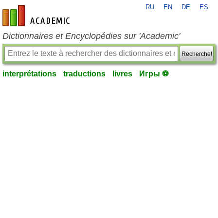
RU
EN
DE
ES
fr-academic.com
Dictionnaires et Encyclopédies sur 'Academic'
Recherche!
interprétations
traductions
livres
Игры ⚽