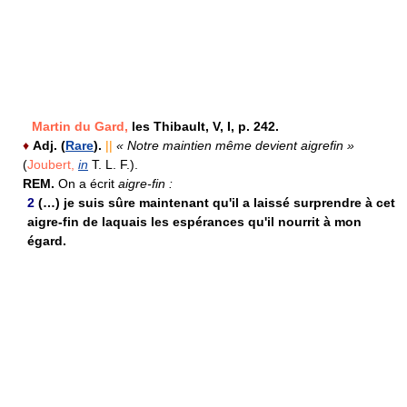
Martin du Gard,
les Thibault, V, I, p. 242.
♦
Adj.
(
Rare
).
||
« Notre maintien même devient aigrefin »
(
Joubert,
in
T. L. F.).
REM.
On a écrit
aigre-fin :
2
(…) je suis sûre maintenant qu'il a laissé surprendre à cet
aigre-fin de laquais les espérances qu'il nourrit à mon
égard.