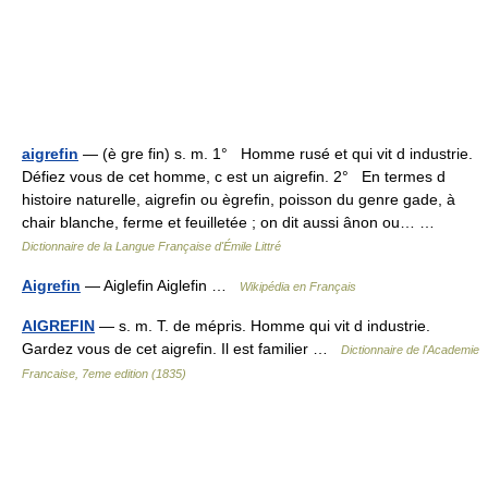
aigrefin
— (è gre fin) s. m. 1° Homme rusé et qui vit d industrie.
Défiez vous de cet homme, c est un aigrefin. 2° En termes d
histoire naturelle, aigrefin ou ègrefin, poisson du genre gade, à
chair blanche, ferme et feuilletée ; on dit aussi ânon ou… …
Dictionnaire de la Langue Française d'Émile Littré
Aigrefin
— Aiglefin Aiglefin …
Wikipédia en Français
AIGREFIN
— s. m. T. de mépris. Homme qui vit d industrie.
Gardez vous de cet aigrefin. Il est familier …
Dictionnaire de l'Academie
Francaise, 7eme edition (1835)