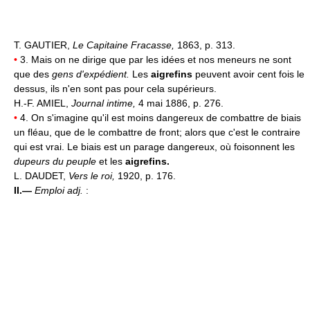
T. GAUTIER,
Le Capitaine Fracasse,
1863, p. 313.
•
3. Mais on ne dirige que par les idées et nos meneurs ne sont
que des
gens d'expédient.
Les
aigrefins
peuvent avoir cent fois le
dessus, ils n'en sont pas pour cela supérieurs.
H.-F. AMIEL,
Journal intime,
4 mai 1886, p. 276.
•
4. On s'imagine qu'il est moins dangereux de combattre de biais
un fléau, que de le combattre de front; alors que c'est le contraire
qui est vrai. Le biais est un parage dangereux, où foisonnent les
dupeurs du peuple
et les
aigrefins.
L. DAUDET,
Vers le roi,
1920, p. 176.
II.—
Emploi adj.
: