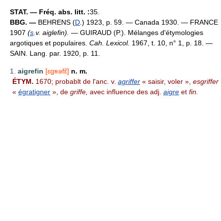
STAT. — Fréq. abs. litt. :
35.
BBG. —
BEHRENS (
D
.) 1923, p. 59. — Canada 1930. — FRANCE
1907
(
s
.v. aiglefin).
— GUIRAUD (P.). Mélanges d'étymologies
argotiques et populaires.
Cah. Lexicol.
1967, t. 10, n° 1, p. 18. —
SAIN. Lang. par. 1920, p. 11.
1.
aigrefin
[ɛgʀəfɛ̃]
n. m.
ÉTYM.
1670; probablt de l'anc. v.
agriffer
« saisir, voler »,
esgriffer
«
égratigner
», de
griffe,
avec influence des adj.
aigre
et
fin.