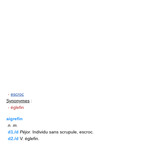
-
escroc
Synonymes
:
- églefin
aigrefin
n.
m.
d1./d
Péjor.
Individu sans scrupule, escroc.
d2./d
V. églefin.