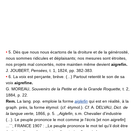
•
5. Dès que nous nous écartons de la droiture et de la générosité,
nous sommes ridicules et déplaisants; nos mesures sont étroites,
nos projets mal concertés, notre maintien même devient
aigrefin.
J. JOUBERT,
Pensées,
t. 1, 1824, pp. 382-383.
•
6. La voix est perçante, brève. (...) Partout retentit le son de sa
voix
aigrefine.
G. MOREAU,
Souvenirs de la Petite et de la Grande Roquette,
t. 2,
1884, p. 22.
Rem.
La lang. pop. emploie la forme
aiglefin
qui est en réalité, à la
graph. près, la forme étymol. (
cf.
étymol.).
Cf.
A. DELVAU,
Dict. de
la langue verte,
1866, p. 5. ,,
Aiglefin,
s.m. Chevalier d'industrie
(...). Le peuple prononce le mot comme je l'écris [et non
aigrefin
]
...``; FRANCE 1907 : ,,Le peuple prononce le mot tel qu'il doit être