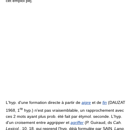
cet emploi péj.
L'hyp. d'une formation directe à partir de
aigre
et de
fin
(DAUZAT
re
1968, 1
hyp.) n'est pas vraisemblable, un rapprochement avec
ces 2 mots ayant plus prob. été fait par étymol. seconde. L'hyp.
d'un croisement entre
aggripper
et
agriffer
(P. Guiraud, ds
Cah.
Lexicol.,
10, 18, qui reprend l'hyp. déjà formulée par SAIN.
Lang.