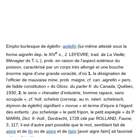
Emploi burlesque de
églefin
-
aiglefin
(lui-même attesté sous la
e
forme
aigrefin
dep. le XIV
s., J. LEFEVRE, trad. de
La Vieille;
Ménagier
ds T.-L.), prob. en raison de l'aspect extérieur du
poisson, caractérisé par un corps très allongé et une bouche
énorme signe d'une grande voracité, d'où
1.
la désignation de
l'officier de mauvaise mine, prob. maigre,
cf.
can.
aigrefin
« pers.
de faible constitution » ds
Gloss. du parler fr. du Canada,
Québec,
1930;
2.
le sens « chevalier d'industrie, homme rapace, sans
scrupule »,
cf.
holl.
schelvis
(corresp. au m. néerl.
schelvisch,
étymon de
églefin
) signifiant « morue » et terme d'injure à l'égard
des enfants :
jou schelvisje
« le petit fripon, le petit espiègle » ds P.
MARIN,
Dict. fr.-holl.,
Dordrecht, 1728 cité par ROLLAND,
Faune,
3, 117; il est d'autre part possible que le mot, semblant fait de
aigre
et de
fin
ou de
aigre
et de
faim
[
avoir aigre faim
] ait favorisé