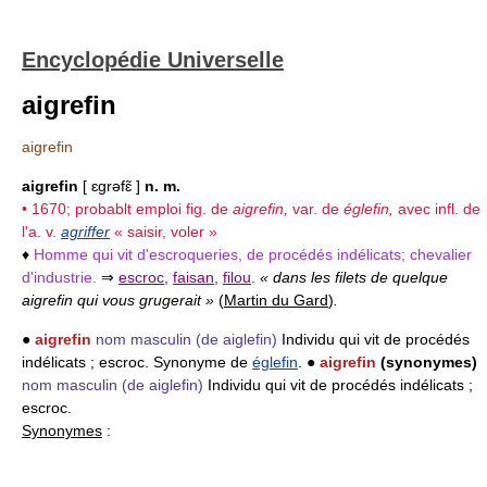
Encyclopédie Universelle
aigrefin
aigrefin
aigrefin
[ ɛgrəfɛ̃ ]
n. m.
• 1670; probablt emploi fig. de
aigrefin,
var. de
églefin,
avec infl. de
l'a. v.
agriffer
« saisir, voler »
♦
Homme qui vit d'escroqueries, de procédés indélicats; chevalier
d'industrie.
⇒
escroc
,
faisan
,
filou
.
« dans les filets de quelque
aigrefin qui vous grugerait »
(
Martin du Gard
)
.
●
aigrefin
nom masculin
(de aiglefin)
Individu qui vit de procédés
indélicats ; escroc. Synonyme de
églefin
. ●
aigrefin
(synonymes)
nom masculin
(de aiglefin)
Individu qui vit de procédés indélicats ;
escroc.
Synonymes
: